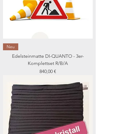
Neu
Edelsteinmatte DI-QUANTO - 3er-
Komplettset R/B/A
Preis
840,00 €