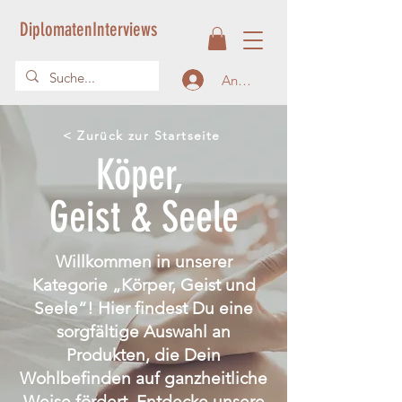
DiplomatenInterviews
Anmelden
< Zurück zur Startseite
Köper,
Geist & Seele
Willkommen in unserer
Kategorie „Körper, Geist und
Seele“! Hier findest Du eine
sorgfältige Auswahl an
Produkten, die Dein
Wohlbefinden auf ganzheitliche
Weise fördert. Entdecke unsere