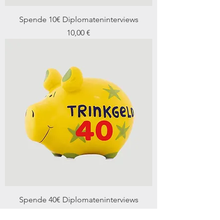
Spende 10€ Diplomateninterviews
Preis
10,00 €
Spende 40€ Diplomateninterviews
Preis
40,00 €