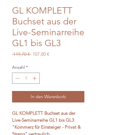
GL KOMPLETT
Buchset aus der
Live-Seminarreihe
GL1 bis GL3
Standardpreis
Sale-
 119,70 € 
107,00 €
Preis
Anzahl
*
In den Warenkorb
GL KOMPLETT Buchset aus der
Live-Seminarreihe GL1 bis GL3
"Kommerz für Einsteiger - Privat &
Streng" vertraulich