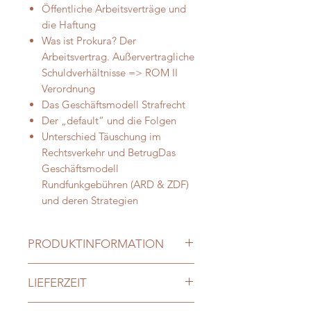
Öffentliche Arbeitsverträge und
die Haftung
Was ist Prokura? Der
Arbeitsvertrag. Außervertragliche
Schuldverhältnisse => ROM II
Verordnung
Das Geschäftsmodell Strafrecht
Der „default“ und die Folgen
Unterschied Täuschung im
Rechtsverkehr und BetrugDas
Geschäftsmodell
Rundfunkgebühren (ARD & ZDF)
und deren Strategien
PRODUKTINFORMATION
Audio vom Seminar am: 8. März
LIEFERZEIT
2024
Referent: Gabriel
1-3 Werktage