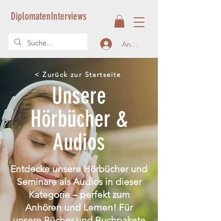
DiplomatenInterviews
Anmelden
< Zurück zur Startseite
Unsere
Hörbücher &
Audios
Entdecke unsere Hörbücher und
Seminare als Audios in dieser
Kategorie – perfekt zum
Anhören und Lernen! Für
unsere Bücher und Buchpakete